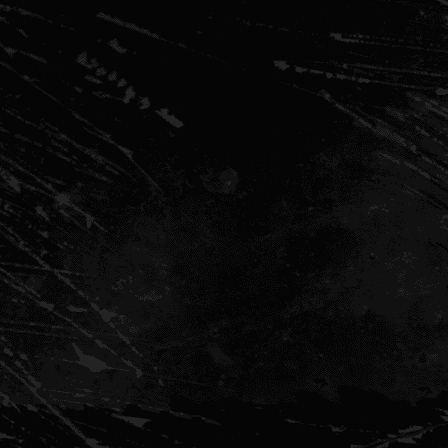
Secretaris: Smol
Penningmeester: